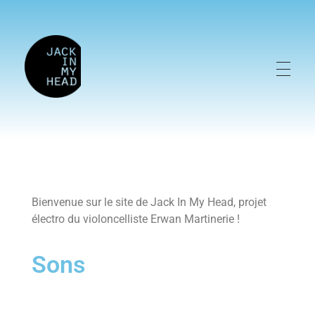
Jack in my Head
Yet another awesome website by Phlox theme.
Bienvenue sur le site de Jack In My Head, projet
électro du violoncelliste Erwan Martinerie !
Sons