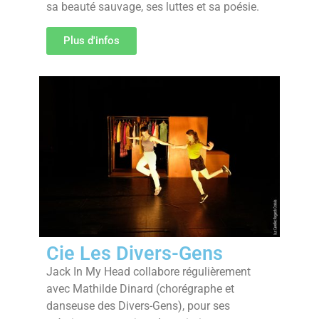
sa beauté sauvage, ses luttes et sa poésie.
Plus d'infos
Cie Les Divers-Gens
Jack In My Head collabore régulièrement
avec Mathilde Dinard (chorégraphe et
danseuse des Divers-Gens), pour ses